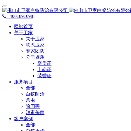
4001891698
网站首页
关于卫家
关于卫家
联系卫家
专家团队
公司资质
资质证
上岗证
荣誉证
服务项目
全部
白蚁防治
杀虫
除四害
消毒杀菌
客户案例
全部
白蚁灭治