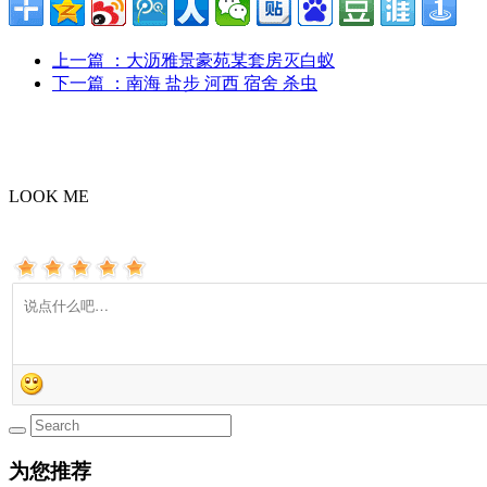
上一篇
：大沥雅景豪苑某套房灭白蚁
下一篇
：南海 盐步 河西 宿舍 杀虫
LOOK ME
为您推荐