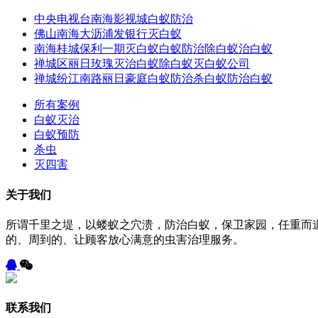
中央电视台南海影视城白蚁防治
佛山南海大沥浦发银行灭白蚁
南海桂城保利一期灭白蚁白蚁防治除白蚁治白蚁
禅城区丽日玫瑰灭治白蚁除白蚁灭白蚁公司
禅城纷江南路丽日豪庭白蚁防治杀白蚁防治白蚁
所有案例
白蚁灭治
白蚁预防
杀虫
灭四害
关于我们
所谓千里之堤，以蝼蚁之穴溃，防治白蚁，保卫家园，任重而
的、周到的、让顾客放心满意的虫害治理服务。
联系我们