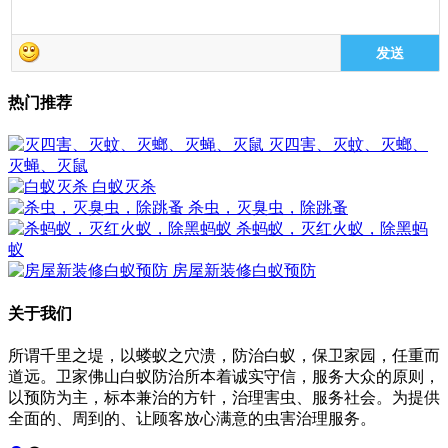
发送
热门推荐
灭四害、灭蚊、灭螂、
灭蝇、灭鼠
白蚁灭杀
杀虫，灭臭虫，除跳蚤
杀蚂蚁，灭红火蚁，除黑蚂
蚁
房屋新装修白蚁预防
关于我们
所谓千里之堤，以蝼蚁之穴溃，防治白蚁，保卫家园，任重而
道远。卫家佛山白蚁防治所本着诚实守信，服务大众的原则，
以预防为主，标本兼治的方针，治理害虫、服务社会。为提供
全面的、周到的、让顾客放心满意的虫害治理服务。