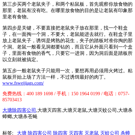
第三步买两个老鼠夹子，和两个粘鼠板，首先观察你放食物的
那里，老鼠有没有吃。在哪里放食物的目的是让老鼠有印象那
里老有食物。
第四步是关键，不要直接把老鼠夹子放在那里，找一个鞋盒
子，在一面掏一个洞，不要大，老鼠能进去就行。在鞋盒子里
放上老鼠夹子，诱饵是烤熟的花生，夹子的踏板对准你掏的那
个洞。老鼠一般看见洞都要钻的，而且它从外面只看到一个盒
子，里面有食物的香气，只要它一进洞，因为洞后面是踏板所
以立刻就被搞定。
第五步一般老鼠夹子只能用一次，要想再用必须用火烤过。粘
鼠板开始上场了方法一样，不过诱饵最好的肉丁。
www.fsweijiags.com/
免费热线：400 189 1698 / 手机：150 1964 0199 / 电话：0757-
85703413
大塘除四害公司
,大塘灭四害,大塘灭老鼠,大塘灭蚊公司,大塘杀
蟑螂,大塘杀苍蝇
标签:
大塘
除四害公司
除四害
灭四害
灭老鼠
灭蚊公司
杀蟑