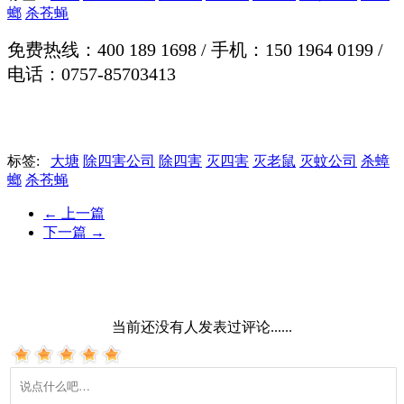
螂
杀苍蝇
免费热线：400 189 1698 / 手机：150 1964 0199 /
电话：0757-85703413
标签:
大塘
除四害公司
除四害
灭四害
灭老鼠
灭蚊公司
杀蟑
螂
杀苍蝇
←
上一篇
下一篇
→
当前还没有人发表过评论......