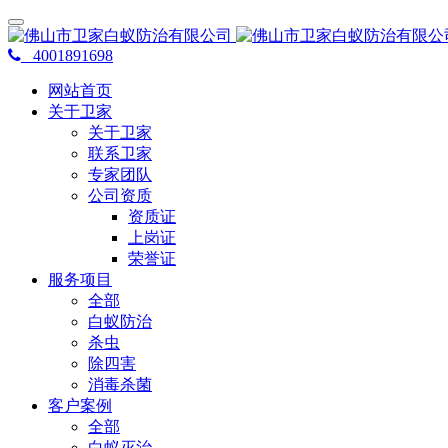
4001891698
网站首页
关于卫家
关于卫家
联系卫家
专家团队
公司资质
资质证
上岗证
荣誉证
服务项目
全部
白蚁防治
杀虫
除四害
消毒杀菌
客户案例
全部
白蚁灭治