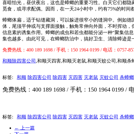
喜暗怕光，昼伏夜出，这也是蟑螂的重要习性。白天它们都隐
觅食，或寻求配偶。因而，在一天24小时中，约有75%的时间
蟑螂体扁，适于钻缝藏洞，可以躲进很窄小的缝洞中。例如德国
体，尾须平伸或与支撑面接触，触角常伸向外面，不时挥动，
信息素的诱集作用。蟑螂的成虫和若虫都能分泌一种“聚集信
集也越多。由此可见，在蟑螂防治中，搞好卫生、清除蟑迹是
免费热线：400 189 1698 / 手机：150 1964 0199 / 电话：0757-85
和顺除四害公司
,和顺灭四害,和顺灭老鼠,和顺灭蚊公司,和顺杀
标签:
和顺
除四害公司
除四害
灭四害
灭老鼠
灭蚊公司
杀蟑螂
免费热线：400 189 1698 / 手机：150 1964 0199 / 
标签:
和顺
除四害公司
除四害
灭四害
灭老鼠
灭蚊公司
杀蟑螂
←
上一篇