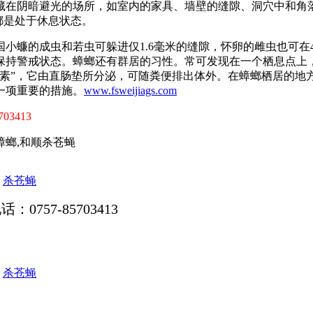
藏在阴暗避光的场所，如室内的家具、墙壁的缝隙、洞穴中和角
都是处于休息状态。
小蠊的成虫和若虫可躲进仅1.6毫米的缝隙，怀卵的雌虫也可在
保持警戒状态。蟑螂还有群居的习性。常可发现在一个栖息点上
息素”，它由直肠垫所分泌，可随粪便排出体外。在蟑螂栖居的地
一项重要的措施。
www.fsweijiags.com
703413
蟑螂,和顺杀苍蝇
杀苍蝇
电话：0757-85703413
杀苍蝇