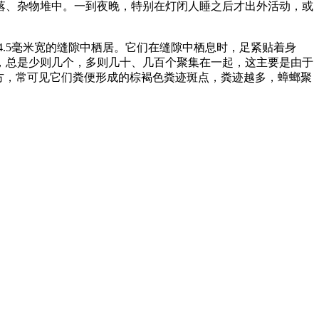
落、杂物堆中。一到夜晚，特别在灯闭人睡之后才出外活动，或
4.5毫米宽的缝隙中栖居。它们在缝隙中栖息时，足紧贴着身
，总是少则几个，多则几十、几百个聚集在一起，这主要是由于
方，常可见它们粪便形成的棕褐色粪迹斑点，粪迹越多，蟑螂聚