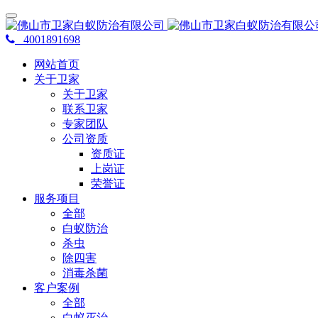
4001891698
网站首页
关于卫家
关于卫家
联系卫家
专家团队
公司资质
资质证
上岗证
荣誉证
服务项目
全部
白蚁防治
杀虫
除四害
消毒杀菌
客户案例
全部
白蚁灭治