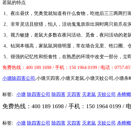
若鼠的特点
1、夜出昼伏，凭奥觉就知道有什么食物，吃他后三三两两打
2、非常灵活且狡猎，怕人，活动鬼鬼祟崇出洞时两只前爪在
3、视力敏捷，老鼠大多数在夜问活动、觅食，夜问活动的老
4、钻洞本领高，家鼠鼠洞很明显，常在墙合见里、牲口圈、
5、很强的记忆性和拒食性，在熟悉的环境中改变一部分，立
免费热线：400 189 1698 / 手机：150 1964 0199 / 电话：0757-85
小塘除四害公司
,小塘灭四害,小塘灭老鼠,小塘灭蚊公司,小塘杀
标签:
小塘
除四害公司
除四害
灭四害
灭老鼠
灭蚊公司
杀蟑螂
免费热线：400 189 1698 / 手机：150 1964 0199 / 
标签:
小塘
除四害公司
除四害
灭四害
灭老鼠
灭蚊公司
杀蟑螂