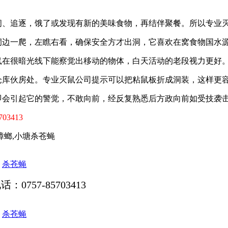
闹、追逐，饿了或发现有新的美味食物，再结伴聚餐。所以专业
洞边一爬，左瞧右看，确保安全方才出洞，它喜欢在窝食物国水
鼠在很暗光线下能察觉出移动的物体，白天活动的老段视力更好
仓库伙房处。专业灭鼠公司提示可以把粘鼠板折成洞装，这样更
即会引起它的警觉，不敢向前，经反复熟悉后方政向前如受技袭
703413
蟑螂,小塘杀苍蝇
杀苍蝇
电话：0757-85703413
杀苍蝇