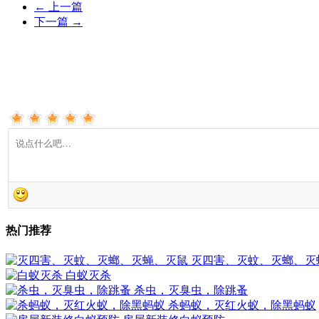
←
上一篇
下一篇
→
热门推荐
灭四害、灭蚊、灭螂、灭
白蚁灭杀
杀虫，灭臭虫，除跳蚤
杀蚂蚁，灭红火蚁，除黑蚂蚁