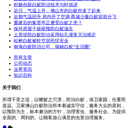
积极创新白蚁防治技术与时俱进
近日，气温上升，佛山市的白蚁也多了起来
近期气温回升 房内开了空调 甬城少量白蚁提前分飞
重建后的集贤亭正遭受白蚁之患？
保持房屋干燥能预防白蚁滋生
土质堤防白蚁防治采用钻孔灌浆灭治规定
松树白蚁被蛀空居民忧安全
南海白蚁防治公司，揭秘白蚁“生活圈”
所有文章
公司动态
业界资讯
知识百科
关于我们
所谓千里之堤，以蝼蚁之穴溃，防治白蚁，保卫家园，任重而
道远。卫家佛山白蚁防治所本着诚实守信，服务大众的原则，
以预防为主，标本兼治的方针，治理害虫、服务社会。为提供
全面的、周到的、让顾客放心满意的虫害治理服务。