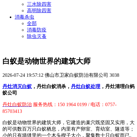
三水除四害
高明除四害
消毒杀虫
全部
消毒防疫
除虫灭蚤
白蚁是动物世界的建筑大师
2026-07-24 19:57:12
佛山市卫家白蚁防治有限公司
3038
丹灶消灭白蚁
，丹灶白蚁消杀，
丹灶白蚁处理
，丹灶清理白蚂
蚁公司
丹灶白蚁防治
服务热线：150 1964 0199 / 电话：0757-
85703413
白蚁是动物世界的建筑大师，它建造的巢穴既坚固又实用，大
的可供数百万只白蚁栖息，内里有产卵室、育幼室、隧道等；
小的只有墙缝里的一个木头楔子大小，聚集数十只白蚁而已。