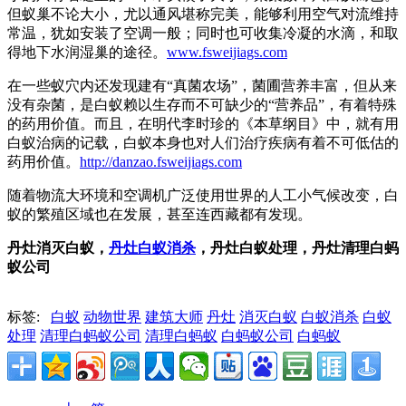
但蚁巢不论大小，尤以通风堪称完美，能够利用空气对流维持
常温，犹如安装了空调一般；同时也可收集冷凝的水滴，和取
得地下水润湿巢的途径。
www.fsweijiags.com
在一些蚁穴内还发现建有“真菌农场”，菌圃营养丰富，但从来
没有杂菌，是白蚁赖以生存而不可缺少的“营养品”，有着特殊
的药用价值。而且，在明代李时珍的《本草纲目》中，就有用
白蚁治病的记载，白蚁本身也对人们治疗疾病有着不可低估的
药用价值。
http://danzao.fsweijiags.com
随着物流大环境和空调机广泛使用世界的人工小气候改变，白
蚁的繁殖区域也在发展，甚至连西藏都有发现。
丹灶消灭白蚁，
丹灶白蚁消杀
，丹灶白蚁处理，丹灶清理白蚂
蚁公司
标签:
白蚁
动物世界
建筑大师
丹灶
消灭白蚁
白蚁消杀
白蚁
处理
清理白蚂蚁公司
清理白蚂蚁
白蚂蚁公司
白蚂蚁