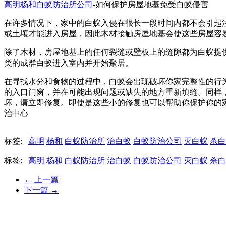
高明杨和白蚁防治所公司
-如何保护房屋地基免受白蚁侵害
在许多情况下，家中的白蚁入侵在很长一段时间内都不会引起
或土壤才能进入房屋，因此木材接触房屋地基会使这些房屋容
除了木材，房屋地基上的任何裂缝或壁板上的缝隙都为白蚁提
类的成群白蚁进入室内并开始聚居。
在寻找水分和食物的过程中，白蚁会出现破坏你家完整性的行
的入口门窗，并在可能出现问题或缺失的地方重新填缝。同样
坏，请立即修复。即使是这些小的修复也可以帮助你保护你的
治中心
标签:
高明
杨和
白蚁防治所
治白蚁
白蚁防治公司
灭白蚁
杀白
标签:
高明
杨和
白蚁防治所
治白蚁
白蚁防治公司
灭白蚁
杀白
←
上一篇
下一篇
→