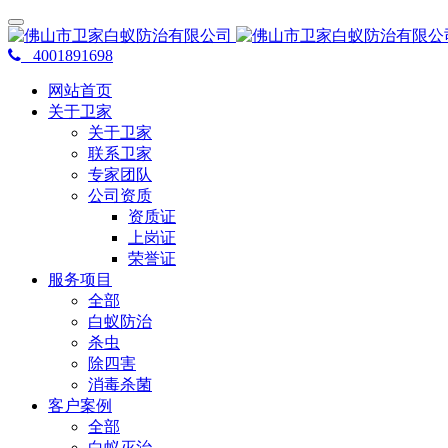
4001891698
网站首页
关于卫家
关于卫家
联系卫家
专家团队
公司资质
资质证
上岗证
荣誉证
服务项目
全部
白蚁防治
杀虫
除四害
消毒杀菌
客户案例
全部
白蚁灭治