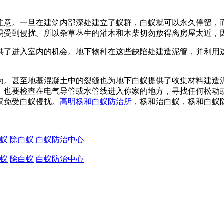
注意。一旦在建筑内部深处建立了蚁群，白蚁就可以永久停留，
易受到侵扰。所以杂草丛生的灌木和木柴切勿放得离房屋太近，
供了进入室内的机会。地下物种在这些缺陷处建造泥管，并利用
为。甚至地基混凝土中的裂缝也为地下白蚁提供了收集材料建造
，也要检查在电气导管或水管线进入你家的地方，寻找任何松动
家免受白蚁侵扰。
高明杨和白蚁防治所
，杨和治白蚁，杨和白蚁
蚁
除白蚁
白蚁防治中心
蚁
除白蚁
白蚁防治中心