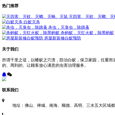
热门推荐
灭四害、灭蚊、灭螂、灭
白蚁灭杀
杀虫，灭臭虫，除跳蚤
杀蚂蚁，灭红火蚁，除黑蚂蚁
房屋新装修白蚁预防
关于我们
所谓千里之堤，以蝼蚁之穴溃，防治白蚁，保卫家园，任重而
的、周到的、让顾客放心满意的虫害治理服务。
联系我们
地址：佛山、禅城、南海、顺德、高明、三水五大区域都