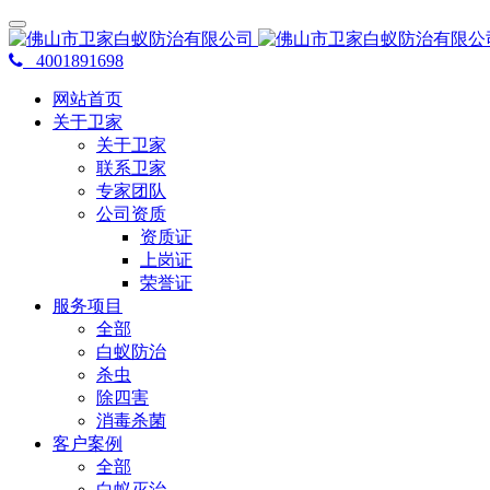
4001891698
网站首页
关于卫家
关于卫家
联系卫家
专家团队
公司资质
资质证
上岗证
荣誉证
服务项目
全部
白蚁防治
杀虫
除四害
消毒杀菌
客户案例
全部
白蚁灭治