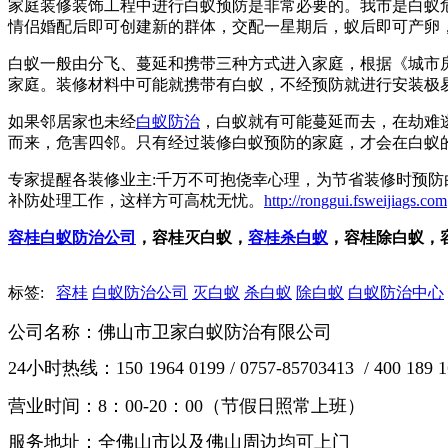
家庭装修装饰工程中进行白蚁预防是非常必要的。我市是白蚁
情侣婚配后即可创建新的群体，交配一星期后，蚁后即可产卵，24
白蚁一般由分飞、蔓延和携带三种方式进入家庭，根据《城市
家庭。装修材料中可能就携带有白蚁，不经预防就进行安装极
如果邻居家也未经
白蚁防治
，白蚁就有可能蔓延而去，在劫难
而来，危害四邻。只有经过装修白蚁预防的家庭，才会在白蚁
专家提醒各装修业主:千万不可抱侥幸心理，为节省装修时预防
补防处理工作，这样方可高枕无忧。
http://ronggui.fsweijiags.com
容桂白蚁防治公司
，容桂灭白蚁，
容桂
杀白蚁
，容桂除白蚁，
标签:
容桂
白蚁防治公司
灭白蚁
杀白蚁
除白蚁
白蚁防治中心
公司名称：佛山市卫家白蚁防治有限公司
24小时热线：150 1964 0199 / 0757-85703413 / 400 189 1
营业时间：8：00-20：00（节假日照常上班）
服务地址：全佛山市以及佛山周边均可上门