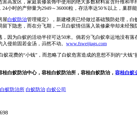
危害高发区，家庭装修装饰中使用的绝大多数材料富含纤维和半
小时的产卵量为2949～36000粒，存活率达50％以上，巢
房屋
白蚁防治
管理规定》，新建楼房已经做过基础预防处理，白
易留下隐患，而在分飞期，一旦白蚁情侣落入装修豪华却未经预
逃，因为白蚁的活动半径可达50米。倘若分飞白蚁幸运地没有落
的入侵前固若金汤，岿然不动。
www.fsweijiags.com
白蚁花费的“小钱”，而忽略了白蚁危害造成的意想不到的“大钱
容桂白蚁防治中心，容桂白蚁防治所，容桂白蚁防治，
容桂白蚁
白蚁防治所
白蚁防治
白蚁公司
698