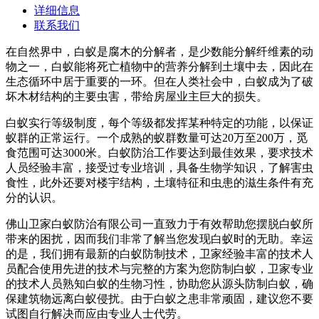
详细信息
联系我们
在自然界中，白蚁是腐木的分解者，是少数能分解纤维素的动
物之一，白蚁能将死亡植物中的营养分解到土壤中去，因此在
生态循环中居于重要的一环。但在人类社会中，白蚁成为了破
坏木材结构的主要虫害，带给房屋业主巨大的损失。
白蚁实行等级制度，每个等级都发挥某种特定的功能，以保证
蚁群的正常运行。一个成熟的蚁群数量可达20万至200万，觅
食范围可达3000米。白蚁防治工作要达到最佳效果，要求技术
人员经验丰富，接受过专业培训，具备生物学知识，了解害虫
食性，此外还要对楼宇结构，土壤特征和虫患的滋生条件有充
分的认识。
佛山卫家白蚁防治有限公司一直致力于有效帮助您摆脱白蚁所
带来的困扰，因而我们非常了解当您发现白蚁时的无助。幸运
的是，我们拥有最新的白蚁防制技术，卫家经验丰富的技术人
员配合使用先进的技术与完整的方案为您防制白蚁，卫家专业
的技术人员熟知白蚁的生物习性，协助您从源头防制白蚁，确
保建筑物远离白蚁侵扰。由于白蚁之患非常顽固，建议您不要
试图自行解决而应由专业人士代劳。