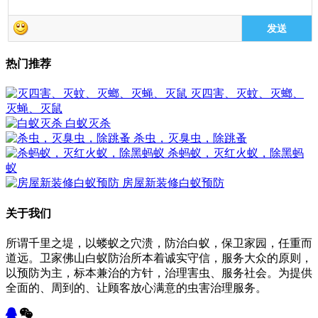
发送
热门推荐
灭四害、灭蚊、灭螂、
灭蝇、灭鼠
白蚁灭杀
杀虫，灭臭虫，除跳蚤
杀蚂蚁，灭红火蚁，除黑蚂
蚁
房屋新装修白蚁预防
关于我们
所谓千里之堤，以蝼蚁之穴溃，防治白蚁，保卫家园，任重而
道远。卫家佛山白蚁防治所本着诚实守信，服务大众的原则，
以预防为主，标本兼治的方针，治理害虫、服务社会。为提供
全面的、周到的、让顾客放心满意的虫害治理服务。