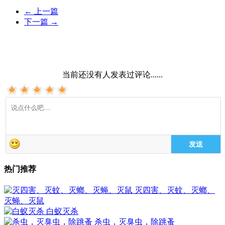
←
上一篇
下一篇
→
当前还没有人发表过评论......
发送
热门推荐
灭四害、灭蚊、灭螂、
灭蝇、灭鼠
白蚁灭杀
杀虫，灭臭虫，除跳蚤