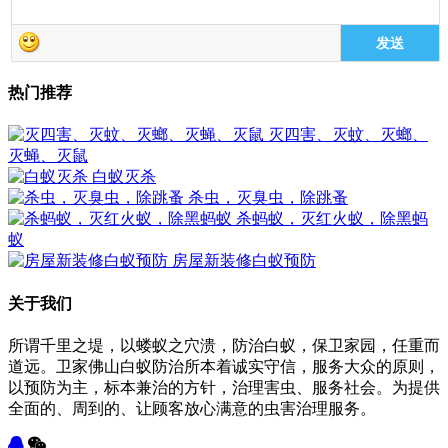
发送
热门推荐
灭四害、灭蚊、灭螂、
灭蝇、灭鼠
白蚁灭杀
杀虫，灭臭虫，除跳蚤
杀蚂蚁，灭红火蚁，除黑蚂
蚁
房屋新装修白蚁预防
关于我们
所谓千里之堤，以蝼蚁之穴溃，防治白蚁，保卫家园，任重而
道远。卫家佛山白蚁防治所本着诚实守信，服务大众的原则，
以预防为主，标本兼治的方针，治理害虫、服务社会。为提供
全面的、周到的、让顾客放心满意的虫害治理服务。