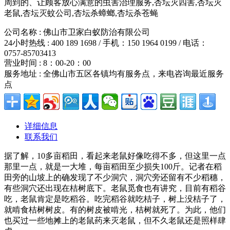
周到的、让顾客放心满意的虫害治理服务,杏坛灭四害,杏坛灭
老鼠,杏坛灭蚊公司,杏坛杀蟑螂,杏坛杀苍蝇
公司名称 : 佛山市卫家白蚁防治有限公司
24小时热线 : 400 189 1698 / 手机：150 1964 0199 / 电话：
0757-85703413
营业时间 : 8：00-20：00
服务地址 : 全佛山市五区各镇均有服务点，来电咨询最近服务
点
详细信息
联系我们
据了解，10多亩稻田，看起来老鼠好像吃得不多，但这里一点
那里一点，就是一大堆，每亩稻田至少损失100斤。记者在稻
田旁的山坡上的确发现了不少洞穴，洞穴旁还留有不少稻穗，
有些洞穴还出现在桔树底下。老鼠觅食也有讲究，目前有稻谷
吃，老鼠肯定是吃稻谷。吃完稻谷就吃桔子，树上没桔子了，
就啃食桔树树皮。有的树皮被啃光，桔树就死了。为此，他们
也买过一些地摊上的老鼠药来灭老鼠，但不久老鼠还是照样肆