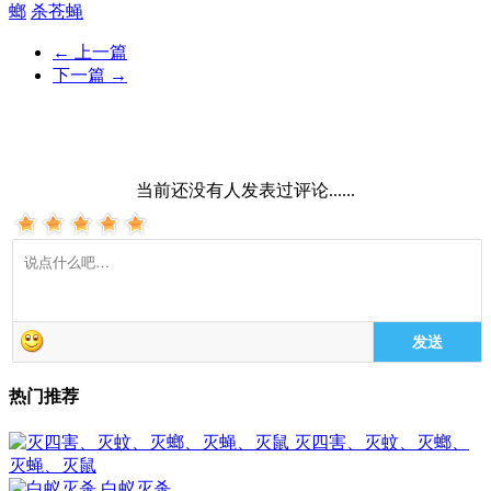
螂
杀苍蝇
←
上一篇
下一篇
→
当前还没有人发表过评论......
发送
热门推荐
灭四害、灭蚊、灭螂、
灭蝇、灭鼠
白蚁灭杀