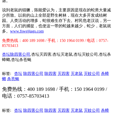
虐。
说到老鼠的猖獗，陈能爱认为，主要原因是现在的蛇类大量减
少所致。以前的山上全部是野生树林，现在大多开发成桔树
园。人类活动的增多，蛇很难生存下去。村民危老汉说，另一
方面，人们的捕捉，也使这一带的蛇越来越少，蛇少，老鼠就
多。
www.fsweijiags.com
免费热线：400 189 1698 / 手机：150 1964 0199 / 电话：0757-
85703413
杏坛除四害公司
,杏坛灭四害,杏坛灭老鼠,杏坛灭蚊公司,杏坛杀
蟑螂,杏坛杀苍蝇
标签:
杏坛
除四害公司
除四害
灭四害
灭老鼠
灭蚊公司
杀蟑
螂
杀苍蝇
免费热线：400 189 1698 / 手机：150 1964 0199 /
电话：0757-85703413
标签:
杏坛
除四害公司
除四害
灭四害
灭老鼠
灭蚊公司
杀蟑