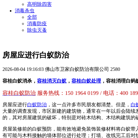
高明除四害
消毒杀虫
全部
消毒防疫
除虫灭蚤
房屋应进行白蚁防治
2026-08-04 19:16:03
佛山市卫家白蚁防治有限公司
2580
容桂白蚁消杀，
容桂消灭白蚁
，
容桂白蚁处理
，容桂消理白蚂
容桂白蚁防治
服务热线：150 1964 0199 / 电话：400 189 
房屋应进行
白蚁防治
，这一点许多市民朋友都清楚。但是，
白
大量的调查发现，市区新建的建筑物，通常在一年以后会陆续
的，其对房屋建筑的破坏，特别是对砖木结构、木结构建筑的
房屋装修前的白蚁预防，能有效地避免装饰装修材料将白蚁带
有可能与木料接触的墙体部位进行处理；打墙、改线完工后对