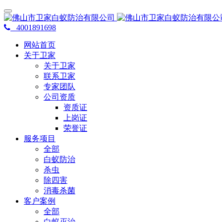
4001891698
网站首页
关于卫家
关于卫家
联系卫家
专家团队
公司资质
资质证
上岗证
荣誉证
服务项目
全部
白蚁防治
杀虫
除四害
消毒杀菌
客户案例
全部
白蚁灭治