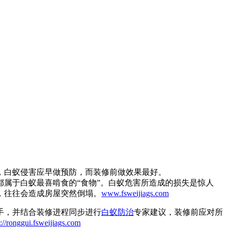
，白蚁侵害应早做预防，而装修前做效果最好。
属于白蚁最喜啃食的“食物”。白蚁危害所造成的损失是惊人
，往往会造成房屋突然倒塌。
www.fsweijiags.com
手，并结合装修进程同步进行
白蚁防治
专家建议，装修前应对所
p://ronggui.fsweijiags.com