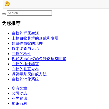
为您推荐
白蚁的群居生活
土栖白蚁巢群的形成和发展
建筑物白蚁的治理
蚁患调查与灭治
白蚁的栖性
现代各地白蚁的各种俗称有哪些
白蚁的排泄器官
白蚁的垂直介布
诱饵毒杀灭白蚁方法
白蚁的消化系统
所有文章
公司动态
业界资讯
知识百科