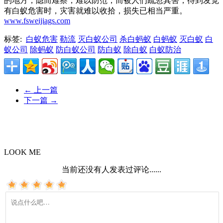
的地方，隐而难察，难以防范，而被人们疏忽其害，待到发觉
有白蚁危害时，灾害就难以收拾，损失已相当严重。
www.fsweijiags.com
标签:
白蚁危害
勒流
灭白蚁公司
杀白蚂蚁
白蚂蚁
灭白蚁
白
蚁公司
除蚂蚁
防白蚁公司
防白蚁
除白蚁
白蚁防治
←
上一篇
下一篇
→
LOOK ME
当前还没有人发表过评论......