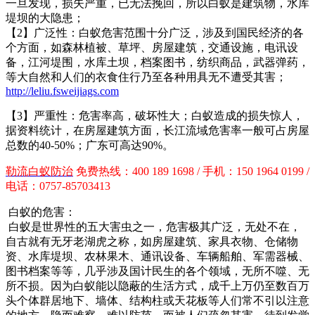
一旦发现，损失严重，已无法挽回，所以白蚁是建筑物，水库
堤坝的大隐患；
【2】广泛性：白蚁危害范围十分广泛，涉及到国民经济的各
个方面，如森林植被、草坪、房屋建筑，交通设施，电讯设
备，江河堤围，水库土坝，档案图书，纺织商品，武器弹药，
等大自然和人们的衣食住行乃至各种用具无不遭受其害；
http://leliu.fsweijiags.com
【3】严重性：危害率高，破坏性大；白蚁造成的损失惊人，
据资料统计，在房屋建筑方面，长江流域危害率一般可占房屋
总数的40-50%；广东可高达90%。
勒流白蚁防治
免费热线：400 189 1698 / 手机：150 1964 0199 /
电话：0757-85703413
白蚁的危害：
白蚁是世界性的五大害虫之一，危害极其广泛，无处不在，
自古就有无牙老湖虎之称，如房屋建筑、家具衣物、仓储物
资、水库堤坝、农林果木、通讯设备、车辆船舶、军需器械、
图书档案等等，几乎涉及国计民生的各个领域，无所不噬、无
所不损。因为白蚁能以隐蔽的生活方式，成千上万仍至数百万
头个体群居地下、墙体、结构柱或天花板等人们常不引以注意