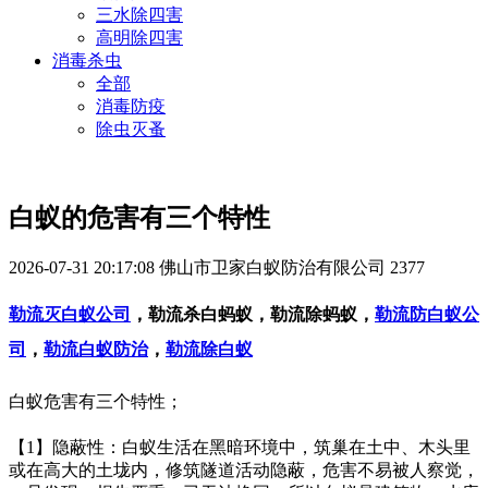
三水除四害
高明除四害
消毒杀虫
全部
消毒防疫
除虫灭蚤
白蚁的危害有三个特性
2026-07-31 20:17:08
佛山市卫家白蚁防治有限公司
2377
勒流灭白蚁公司
，勒流杀白蚂蚁，勒流除蚂蚁，
勒流防白蚁公
司
，
勒流白蚁防治
，
勒流除白蚁
白蚁危害有三个特性；
【1】隐蔽性：白蚁生活在黑暗环境中，筑巢在土中、木头里
或在高大的土垅内，修筑隧道活动隐蔽，危害不易被人察觉，