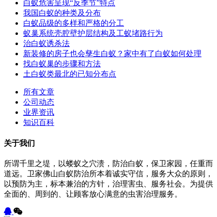
白蚁危害呈现“反季节”特点
我国白蚁的种类及分布
白蚁品级的多样和严格的分工
蚁巢系统壳腔壁护层结构及工蚁堵路行为
治白蚁诱杀法
新装修的房子也会孳生白蚁？家中有了白蚁如何处理
找白蚁巢的步骤和方法
土白蚁类最北的已知分布点
所有文章
公司动态
业界资讯
知识百科
关于我们
所谓千里之堤，以蝼蚁之穴溃，防治白蚁，保卫家园，任重而
道远。卫家佛山白蚁防治所本着诚实守信，服务大众的原则，
以预防为主，标本兼治的方针，治理害虫、服务社会。为提供
全面的、周到的、让顾客放心满意的虫害治理服务。