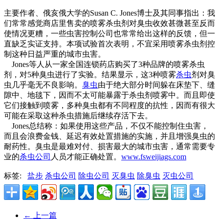
主要作者、俄亥俄大学的Susan C. Jones博士及其同事指出：我
们常常感觉商店里售卖的喷雾杀虫剂对臭虫收效甚微甚至反而
使情况更糟，一些虫害控制公司也常常给出这样的反馈，但一
直缺乏实证支持。本项试验首次表明，不宜采用喷雾杀虫剂控
制这种日益严重的城市虫害。
Jones等人从一家全国连锁药店购买了3种品牌的喷雾杀虫
剂，对5种臭虫进行了实验。结果显示，这3种喷雾
杀虫
剂对臭
虫几乎毫无不良影响。
臭虫
由于绝大部分时间躲在床垫下、缝
隙中、地毯下，因而不太可能暴露于杀虫剂喷雾中。而且即使
它们接触到喷雾，多种臭虫都有不同程度的抗性，因而有很大
可能在采取这种杀虫措施后继续存活下去。
Jones总结称：如果使用这些产品，不仅不能控制住虫害，
而且会浪费金钱、延迟有效处置措施的实施，并且增强臭虫的
耐药性。臭虫是最难对付、损害最大的城市虫害，通常需要专
业的
杀虫公司
人员才能正确处置。
www.fsweijiags.com
标签:
盐步
杀虫公司
除虫公司
灭臭虫
除臭虫
灭虫公司
←
上一篇