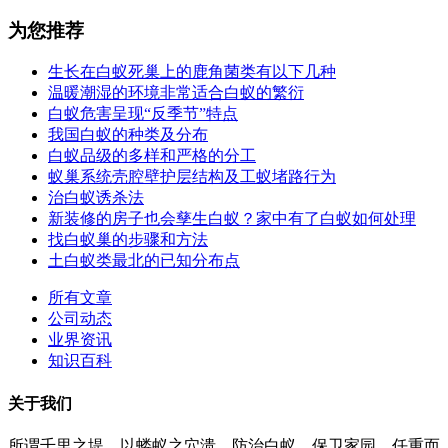
为您推荐
生长在白蚁死巢上的鹿角菌类有以下几种
温暖潮湿的环境非常适合白蚁的繁衍
白蚁危害呈现“反季节”特点
我国白蚁的种类及分布
白蚁品级的多样和严格的分工
蚁巢系统壳腔壁护层结构及工蚁堵路行为
治白蚁诱杀法
新装修的房子也会孳生白蚁？家中有了白蚁如何处理
找白蚁巢的步骤和方法
土白蚁类最北的已知分布点
所有文章
公司动态
业界资讯
知识百科
关于我们
所谓千里之堤，以蝼蚁之穴溃，防治白蚁，保卫家园，任重而