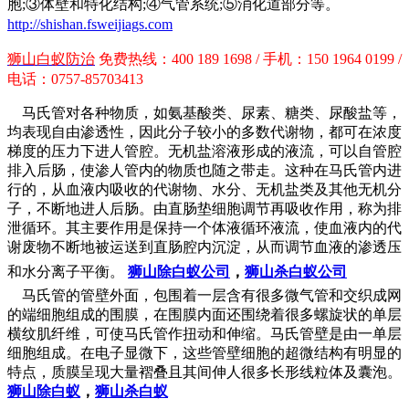
胞;③体壁和特化结构;④气管系统;⑤消化道部分等。
http://shishan.fsweijiags.com
狮山白蚁防治
免费热线：400 189 1698 / 手机：150 1964 0199 /
电话：0757-85703413
马氏管对各种物质，如氨基酸类、尿素、糖类、尿酸盐等，
均表现自由渗透性，因此分子较小的多数代谢物，都可在浓度
梯度的压力下进人管腔。无机盐溶液形成的液流，可以自管腔
排入后肠，使渗人管内的物质也随之带走。这种在马氏管内进
行的，从血液内吸收的代谢物、水分、无机盐类及其他无机分
子，不断地进人后肠。由直肠垫细胞调节再吸收作用，称为排
泄循环。其主要作用是保持一个体液循环液流，使血液内的代
谢废物不断地被运送到直肠腔内沉淀，从而调节血液的渗透压
和水分离子平衡。
狮山除白蚁公司
，
狮山杀白蚁公司
马氏管的管壁外面，包围着一层含有很多微气管和交织成网
的端细胞组成的围膜，在围膜内面还围绕着很多螺旋状的单层
横纹肌纤维，可使马氏管作扭动和伸缩。马氏管壁是由一单层
细胞组成。在电子显微下，这些管壁细胞的超微结构有明显的
特点，质膜呈现大量褶叠且其间伸人很多长形线粒体及囊泡。
狮山除白蚁
，
狮山杀白蚁