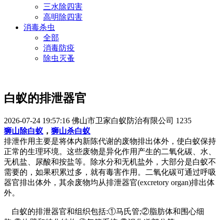
三水除四害
高明除四害
消毒杀虫
全部
消毒防疫
除虫灭蚤
白蚁的排泄器官
2026-07-24 19:57:16
佛山市卫家白蚁防治有限公司
1235
狮山除白蚁
，
狮山杀白蚁
排泄作用主要是将体内新陈代谢的废物排出体外，使白蚁保持
正常的生理环境。这些废物是异化作用产生的二氧化碳、水、
无机盐、尿酸和按盐等。除水分和无机盐外，大部分是白蚁不
需要的，如果积累过多，就有毒害作用。二氧化碳可通过呼吸
器官排出体外，其余废物均从排泄器官(excretory organ)排出体
外。
白蚁的排泄器官和组织包括:
①马氏管;②脂肪体和围心细