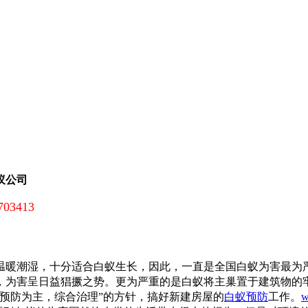
蚁公司
703413
暖潮湿，十分适合白蚁生长，因此，一直是全国白蚁为害最为
，为害呈日益猖撅之势。更为严重的是白蚁将主巢置于建筑物的
预防为主，综合治理”的方针，搞好新建房屋的
白蚁预防
工作。
w