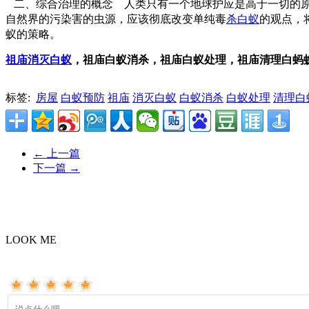
二、综合治理的概念
人类只有一个地球护应是高于一切的原
自然界的污染害的虫源，应该彻底改变单纯毒
杀白蚁
的观点，
蚁的策略。
祖庙消灭白蚁
，祖庙白蚁消杀，祖庙白蚁处理，祖庙清理白蚂
标签:
房屋
白蚁预防
祖庙
消灭白蚁
白蚁消杀
白蚁处理
清理白
←
上一篇
下一篇
→
LOOK ME