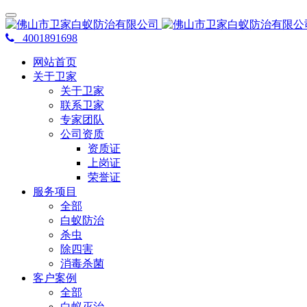
4001891698
网站首页
关于卫家
关于卫家
联系卫家
专家团队
公司资质
资质证
上岗证
荣誉证
服务项目
全部
白蚁防治
杀虫
除四害
消毒杀菌
客户案例
全部
白蚁灭治