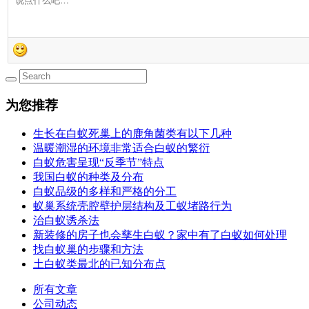
为您推荐
生长在白蚁死巢上的鹿角菌类有以下几种
温暖潮湿的环境非常适合白蚁的繁衍
白蚁危害呈现“反季节”特点
我国白蚁的种类及分布
白蚁品级的多样和严格的分工
蚁巢系统壳腔壁护层结构及工蚁堵路行为
治白蚁诱杀法
新装修的房子也会孳生白蚁？家中有了白蚁如何处理
找白蚁巢的步骤和方法
土白蚁类最北的已知分布点
所有文章
公司动态