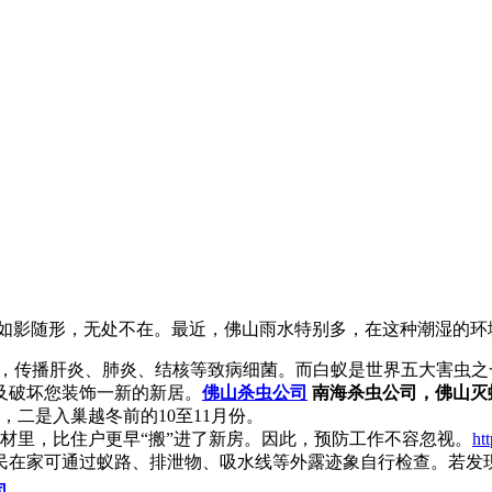
如影随形，无处不在。最近，佛山雨水特别多，在这种潮湿的环
中毒，传播肝炎、肺炎、结核等致病细菌。而白蚁是世界五大害虫
及破坏您装饰一新的新居。
佛山杀虫公司
南海杀虫公司，佛山灭
二是入巢越冬前的10至11月份。
里，比住户更早“搬”进了新房。因此，预防工作不容忽视。
ht
民在家可通过蚁路、排泄物、吸水线等外露迹象自行检查。若发
司