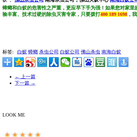
蟑螂和白蚁的危害性之严重，更应早下手为强！如果您对家里
验丰富、技术过硬的除虫灭害专家，只要拨打
400 189 1698
，我
标签:
白蚁
蟑螂
杀虫公司
白蚁公司
佛山杀虫
南海白蚁
←
上一篇
下一篇
→
LOOK ME