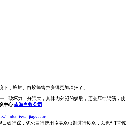
境下，蟑螂、白蚁等害虫变得更加猖狂了。
之一，破坏力十分强大，其体内分泌的蚁酸，还会腐蚀钢筋，使
蚁中心
南海白蚁公司
tp://nanhai.fsweijiags.com
现白蚁行踪，切忌自行使用喷雾杀虫剂进行喷杀，以免“打草惊