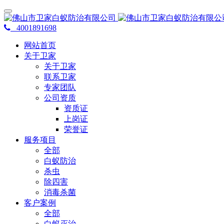
4001891698
网站首页
关于卫家
关于卫家
联系卫家
专家团队
公司资质
资质证
上岗证
荣誉证
服务项目
全部
白蚁防治
杀虫
除四害
消毒杀菌
客户案例
全部
白蚁灭治