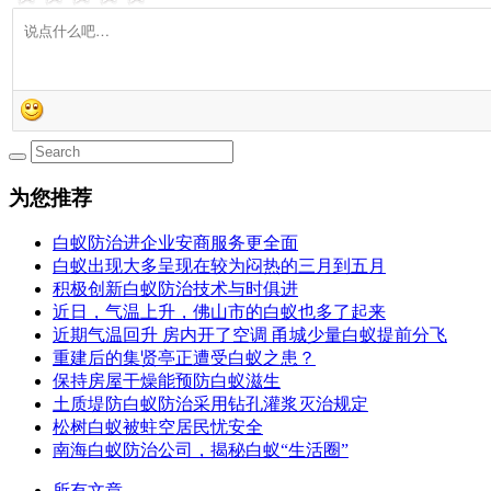
为您推荐
白蚁防治进企业安商服务更全面
白蚁出现大多呈现在较为闷热的三月到五月
积极创新白蚁防治技术与时俱进
近日，气温上升，佛山市的白蚁也多了起来
近期气温回升 房内开了空调 甬城少量白蚁提前分飞
重建后的集贤亭正遭受白蚁之患？
保持房屋干燥能预防白蚁滋生
土质堤防白蚁防治采用钻孔灌浆灭治规定
松树白蚁被蛀空居民忧安全
南海白蚁防治公司，揭秘白蚁“生活圈”
所有文章