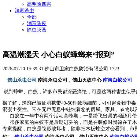
高明除四害
消毒杀虫
全部
消毒防疫
除虫灭蚤
高温潮湿天 小心白蚁蟑螂来“报到”
2026-07-20 15:39:31
佛山市卫家白蚁防治有限公司
1723
佛山杀虫公司
南海杀虫公司，佛山灭蚁中心
南海白蚁公司
说到蟑螂、白蚁，许多市民都深恶痛绝，可是这两种害虫似乎
据了解，蟑螂已被证明携带40-50种致病细菌，可引起食物
混凝土变性。它在无声无息中蛀蚀着您的房屋、家具、衣物以
白蚁在一年中有两个活动高峰期，一是纷飞出巢的4至6月份，
很多家庭的白蚁不是后期进驻的，而是在装修时就躲在了木材
专家提醒，白蚁是隐形破坏者，除非把木板蛀空才会看到，市
蚁”。
佛山杀虫公司
南海杀虫公司，佛山灭蚁中心
南海白蚁公